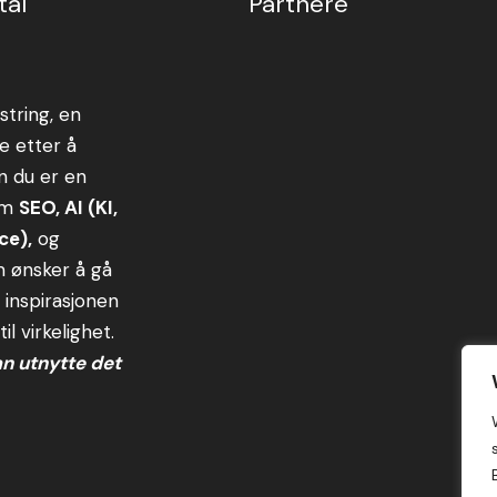
tal
Partnere
string, en
e etter å
en du er en
om
SEO, AI (KI,
ce),
og
om ønsker å gå
g inspirasjonen
l virkelighet.
an utnytte det