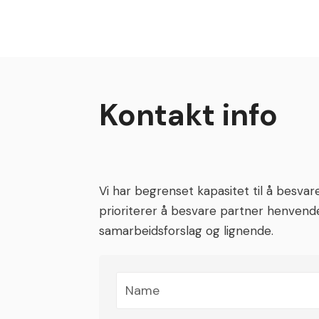
Skip
to
content
Kontakt info
Vi har begrenset kapasitet til å besva
prioriterer å besvare partner henvende
samarbeidsforslag og lignende.