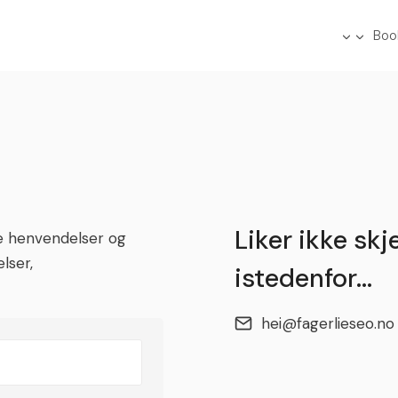
Boo
Liker ikke sk
re henvendelser og
lser,
istedenfor…
hei@fagerlieseo.no